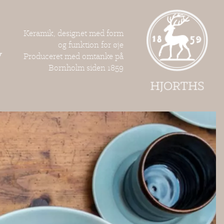
Keramik, designet med form
og funktion for øje
V
Produceret med omtanke på
Bornholm siden 1859