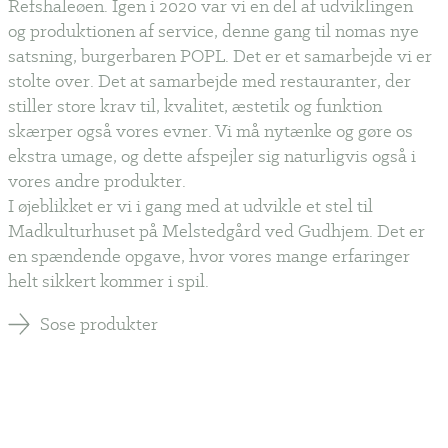
Refshaleøen. Igen i 2020 var vi en del af udviklingen
og produktionen af service, denne gang til nomas nye
satsning, burgerbaren POPL. Det er et samarbejde vi er
stolte over. Det at samarbejde med restauranter, der
stiller store krav til, kvalitet, æstetik og funktion
skærper også vores evner. Vi må nytænke og gøre os
ekstra umage, og dette afspejler sig naturligvis også i
vores andre produkter.
I øjeblikket er vi i gang med at udvikle et stel til
Madkulturhuset på Melstedgård ved Gudhjem. Det er
en spændende opgave, hvor vores mange erfaringer
helt sikkert kommer i spil.
Sose produkter