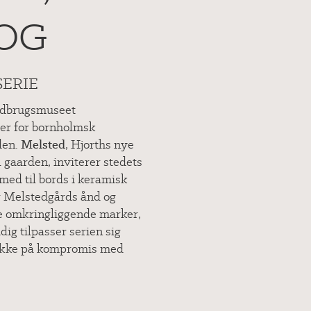
OG
SERIE
andbrugsmuseet
ter for bornholmsk
den.
Melsted
, Hjorths nye
l gaarden, inviterer stedets
med til bords i keramisk
r Melstedgårds ånd og
e omkringliggende marker,
dig tilpasser serien sig
 ikke på kompromis med