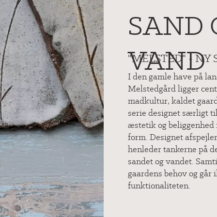
SAND 
VAND
"MELSTED" - NY 
I den gamle have på l
Melstedgård ligger cen
madkultur, kaldet gaar
serie designet særligt ti
æstetik og beliggenhed 
form. Designet afspejle
henleder tankerne på d
sandet og vandet.
Samti
gaardens behov og går
funktionaliteten.