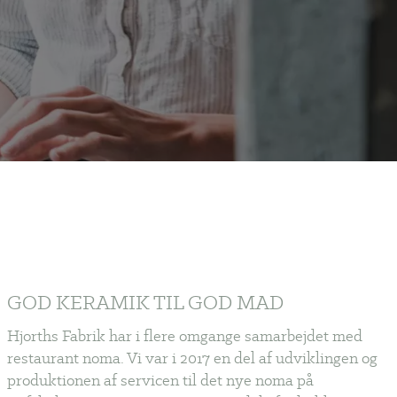
GOD KERAMIK TIL GOD MAD
Hjorths Fabrik har i flere omgange samarbejdet med
restaurant noma. Vi var i 2017 en del af udviklingen og
produktionen af servicen til det nye noma på