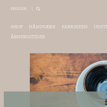
Søg
ENGLISH
SHOP
HÅNDVÆRK
FABRIKKEN
UDST
ÅBNINGSTIDER