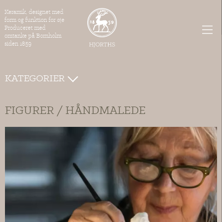
Keramik, designet med
form og funktion for øje
Produceret med
omtanke på Bornholm
siden 1859
KATEGORIER
FIGURER / HÅNDMALEDE