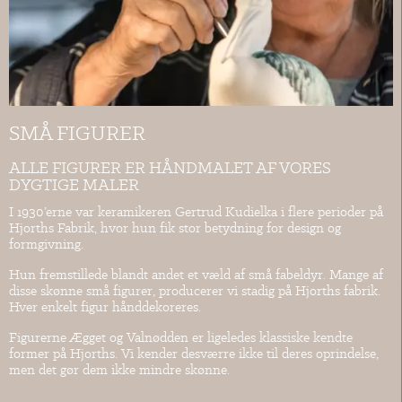
SMÅ FIGURER
ALLE FIGURER ER HÅNDMALET AF VORES
DYGTIGE MALER
I 1930’erne var keramikeren Gertrud Kudielka i flere perioder på
Hjorths Fabrik, hvor hun fik stor betydning for design og
formgivning.
Hun fremstillede blandt andet et væld af små fabeldyr. Mange af
disse skønne små figurer, producerer vi stadig på Hjorths fabrik.
Hver enkelt figur hånddekoreres.
Figurerne Ægget og Valnødden er ligeledes klassiske kendte
former på Hjorths. Vi kender desværre ikke til deres oprindelse,
men det gør dem ikke mindre skønne.