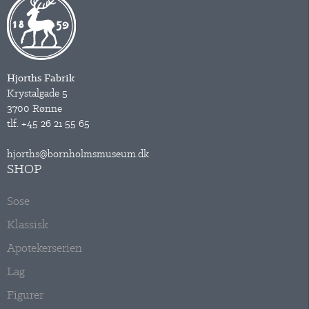
Hjorths Fabrik
Krystalgade 5
3700 Rønne
tlf.
+45 26 21 55 65
hjorths@bornholmsmuseum.dk
SHOP
Sose
Klassisk
Apotekerserien
Lag
Figurer