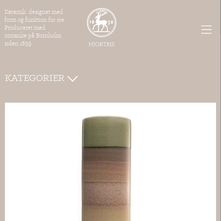
Keramik, designet med
form og funktion for øje
Produceret med
omtanke på Bornholm
siden 1859
KATEGORIER